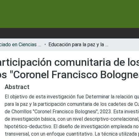
📗 Licenciado en Ciencias Militares con Mención en Ingeniería
Educación para la paz y la participación comunitaria de los cadetes de cuarto año de la Escuela Militar de Chorrillos "Coronel Francisco Bolognesi", 2023
articipación comunitaria de l
los "Coronel Francisco Bologne
Abstract
El objetivo de esta investigación fue Determinar la relación q
para la paz y la participación comunitaria de los cadetes de C
de Chorrillos "Coronel Francisco Bolognesi", 2023. Esta inves
de investigación básica, con un nivel descriptivo-correlaciona
hipotético-deductivo. El diseño de investigación empleada no
transversal, con un enfoque cuantitativo. La técnica utilizada