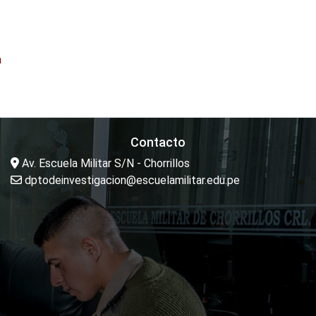
a
Contacto
Av. Escuela Militar S/N - Chorrillos
dptodeinvestigacion@escuelamilitar.edu.pe