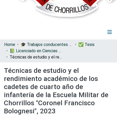
(current)
Log In
Communities & Collections
Home
🎓 Trabajos conducentes a grados y títulos
✅ Tesis
All of DSpace
📗 Licenciado en Ciencias Militares con Mención en Administración
Statistics
Técnicas de estudio y el rendimiento académico de los cadetes de cuarto año de infantería de la Escuela Militar de Chorrillos "Coronel Francisco Bolognesi", 2023
Técnicas de estudio y el
rendimiento académico de los
cadetes de cuarto año de
infantería de la Escuela Militar de
Chorrillos "Coronel Francisco
Bolognesi", 2023