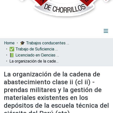
(current)
Log In
Communities & Collections
Home
🎓 Trabajos conducentes a grados y títulos
All of DSpace
✅ Trabajo de Suficiencia Profesional
Statistics
📗 Licenciado en Ciencias Militares con Mención en Ingeniería
La organización de la cadena de abastecimiento clase ii (cl ii) - prendas militares y la gestión de materiales existentes en los depósitos de la escuela técnica del ejército del Perú (ete)
La organización de la cadena de
abastecimiento clase ii (cl ii) -
prendas militares y la gestión de
materiales existentes en los
depósitos de la escuela técnica del