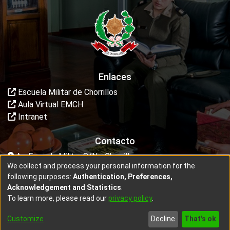
Enlaces
Escuela Militar de Chorrillos
Aula Virtual EMCH
Intranet
Contacto
Av. Escuela Militar S/N - Chorrillos
We collect and process your personal information for the
dptodeinvestigacion@escuelamilitar.edu.pe
following purposes:
Authentication, Preferences,
Acknowledgement and Statistics
.
To learn more, please read our
privacy policy
.
copyright © 2002-2026 - Diseñado por
Intekta
Customize
Decline
That's ok
Cookie settings
End User Agreement
Send Feedback