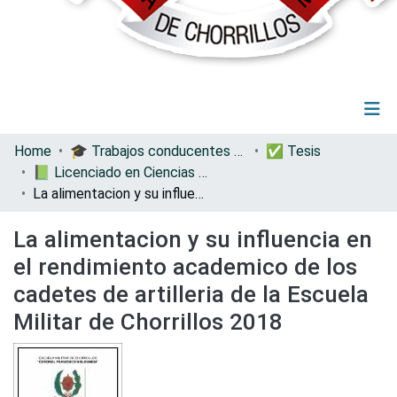
(current)
Log In
Communities & Collections
Home
🎓 Trabajos conducentes a grados y títulos
✅ Tesis
All of DSpace
📗 Licenciado en Ciencias Militares con Mención en Ingeniería
Statistics
La alimentacion y su influencia en el rendimiento academico de los cadetes de artilleria de la Escuela Militar de Chorrillos 2018
La alimentacion y su influencia en
el rendimiento academico de los
cadetes de artilleria de la Escuela
Militar de Chorrillos 2018