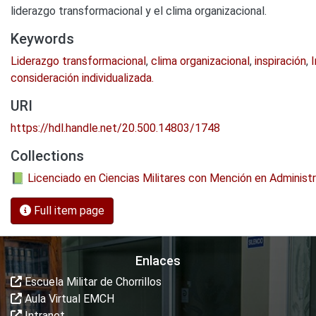
liderazgo transformacional y el clima organizacional.
Keywords
Liderazgo transformacional
,
clima organizacional
,
inspiración
,
I
consideración individualizada.
URI
https://hdl.handle.net/20.500.14803/1748
Collections
📗 Licenciado en Ciencias Militares con Mención en Administ
Full item page
Enlaces
Escuela Militar de Chorrillos
Aula Virtual EMCH
Intranet