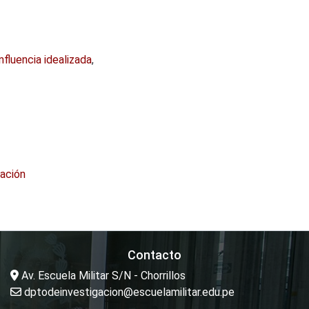
nfluencia idealizada
,
ración
Contacto
Av. Escuela Militar S/N - Chorrillos
dptodeinvestigacion@escuelamilitar.edu.pe