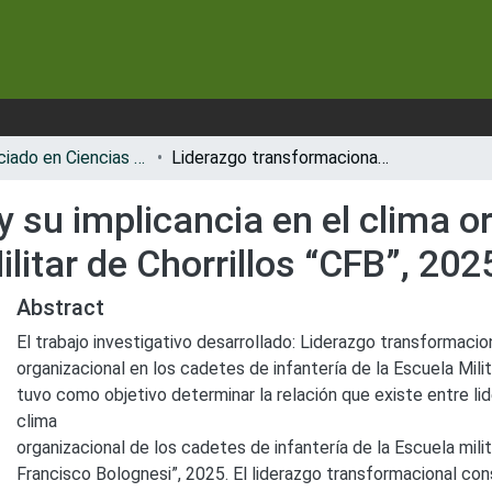
📗 Licenciado en Ciencias Militares con Mención en Administración
Liderazgo transformacional y su implicancia en el clima organizacional en los cadetes de infantería de la Escuela Militar de Chorrillos “CFB”, 2025
 su implicancia en el clima o
ilitar de Chorrillos “CFB”, 202
Abstract
El trabajo investigativo desarrollado: Liderazgo transformacion
organizacional en los cadetes de infantería de la Escuela Milit
tuvo como objetivo determinar la relación que existe entre li
clima
organizacional de los cadetes de infantería de la Escuela milit
Francisco Bolognesi”, 2025. El liderazgo transformacional cons