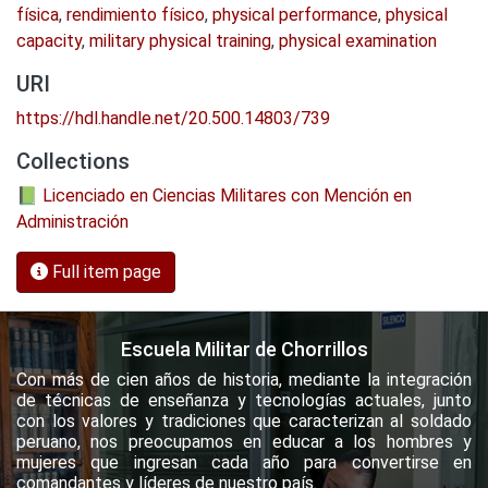
física
,
rendimiento físico
,
physical performance
,
physical
capacity
,
military physical training
,
physical examination
URI
https://hdl.handle.net/20.500.14803/739
Collections
📗 Licenciado en Ciencias Militares con Mención en
Administración
Full item page
Escuela Militar de Chorrillos
Con más de cien años de historia, mediante la integración
de técnicas de enseñanza y tecnologías actuales, junto
con los valores y tradiciones que caracterizan al soldado
peruano, nos preocupamos en educar a los hombres y
mujeres que ingresan cada año para convertirse en
comandantes y líderes de nuestro país.