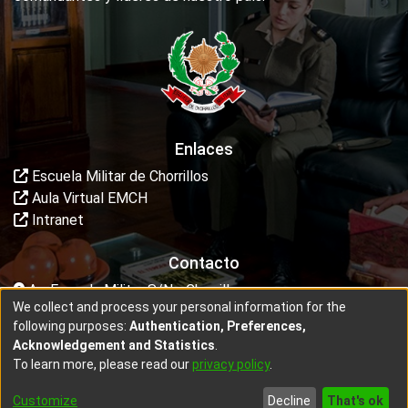
Enlaces
Escuela Militar de Chorrillos
Aula Virtual EMCH
Intranet
Contacto
Av. Escuela Militar S/N - Chorrillos
We collect and process your personal information for the
dptodeinvestigacion@escuelamilitar.edu.pe
following purposes:
Authentication, Preferences,
Acknowledgement and Statistics
.
To learn more, please read our
privacy policy
.
copyright © 2002-2026 - Diseñado por
Intekta
Customize
Decline
That's ok
Cookie settings
End User Agreement
Send Feedback