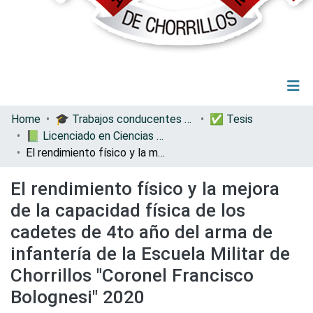
(current)
Log In
Communities & Collections
Home
🎓 Trabajos conducentes a grados y títulos
✅ Tesis
All of DSpace
📗 Licenciado en Ciencias Militares con Mención en Administración
Statistics
El rendimiento físico y la mejora de la capacidad física de los cadetes de 4to año del arma de infantería de la Escuela Militar de Chorrillos "Coronel Francisco Bolognesi" 2020
El rendimiento físico y la mejora
de la capacidad física de los
cadetes de 4to año del arma de
infantería de la Escuela Militar de
Chorrillos "Coronel Francisco
Bolognesi" 2020