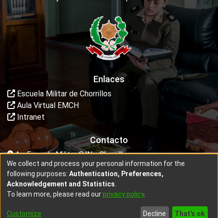
Enlaces
Escuela Militar de Chorrillos
Aula Virtual EMCH
Intranet
Contacto
Av. Escuela Militar S/N - Chorrillos
We collect and process your personal information for the
dptodeinvestigacion@escuelamilitar.edu.pe
following purposes:
Authentication, Preferences,
Acknowledgement and Statistics
.
To learn more, please read our
privacy policy
.
copyright © 2002-2026 - Diseñado por
Intekta
Customize
Decline
That's ok
Cookie settings
End User Agreement
Send Feedback