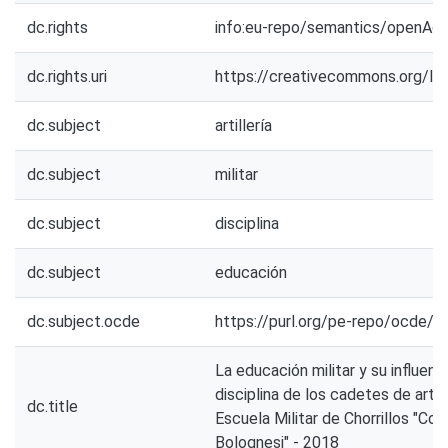
dc.rights
info:eu-repo/semantics/openAc
dc.rights.uri
https://creativecommons.org/li
dc.subject
artillería
dc.subject
militar
dc.subject
disciplina
dc.subject
educación
dc.subject.ocde
https://purl.org/pe-repo/ocde/f
La educación militar y su influenci
disciplina de los cadetes de artill
dc.title
Escuela Militar de Chorrillos "Co
Bolognesi" - 2018