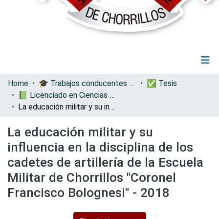
(current)
Log In
Communities & Collections
Home
🎓 Trabajos conducentes a grados y títulos
✅ Tesis
All of DSpace
📗 Licenciado en Ciencias Militares con Mención en Ingeniería
Statistics
La educación militar y su influencia en la disciplina de los cadetes de artillería de la Escuela Militar de Chorrillos "Coronel Francisco Bolognesi" - 2018
La educación militar y su
influencia en la disciplina de los
cadetes de artillería de la Escuela
Militar de Chorrillos "Coronel
Francisco Bolognesi" - 2018