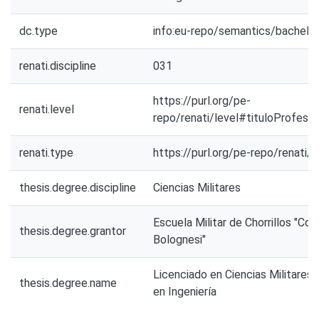
dc.type
info:eu-repo/semantics/bachelo
renati.discipline
031
https://purl.org/pe-
renati.level
repo/renati/level#tituloProfesio
renati.type
https://purl.org/pe-repo/renati/
thesis.degree.discipline
Ciencias Militares
Escuela Militar de Chorrillos "Co
thesis.degree.grantor
Bolognesi"
Licenciado en Ciencias Militares
thesis.degree.name
en Ingeniería