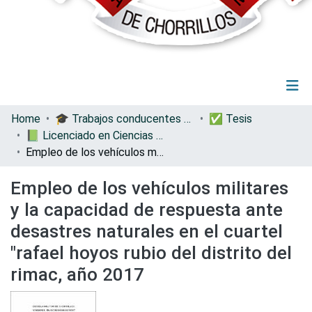
(current)
Log In
Communities & Collections
Home
🎓 Trabajos conducentes a grados y títulos
✅ Tesis
All of DSpace
📗 Licenciado en Ciencias Militares con Mención en Administración
Statistics
Empleo de los vehículos militares y la capacidad de respuesta ante desastres naturales en el cuartel "rafael hoyos rubio del distrito del rimac, año 2017
Empleo de los vehículos militares
y la capacidad de respuesta ante
desastres naturales en el cuartel
"rafael hoyos rubio del distrito del
rimac, año 2017