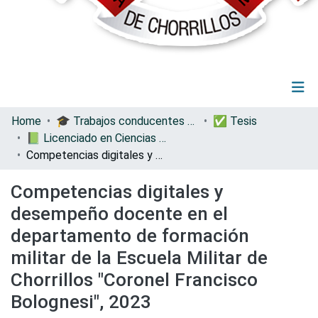
(current)
Log In
Communities & Collections
Home
🎓 Trabajos conducentes a grados y títulos
✅ Tesis
All of DSpace
📗 Licenciado en Ciencias Militares con Mención en Administración
Statistics
Competencias digitales y desempeño docente en el departamento de formación militar de la Escuela Militar de Chorrillos "Coronel Francisco Bolognesi", 2023
Competencias digitales y
desempeño docente en el
departamento de formación
militar de la Escuela Militar de
Chorrillos "Coronel Francisco
Bolognesi", 2023