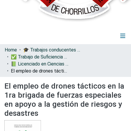
(current)
Log In
Communities & Collections
Home
🎓 Trabajos conducentes a grados y títulos
All of DSpace
✅ Trabajo de Suficiencia Profesional
Statistics
📗 Licenciado en Ciencias Militares con Mención en Administración
El empleo de drones tácticos en la 1ra brigada de fuerzas especiales en apoyo a la gestión de riesgos y desastres
El empleo de drones tácticos en la
1ra brigada de fuerzas especiales
en apoyo a la gestión de riesgos y
desastres