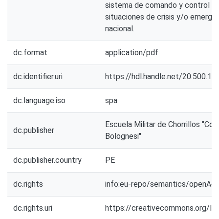
sistema de comando y control e
situaciones de crisis y/o emergen
nacional.
dc.format
application/pdf
dc.identifier.uri
https://hdl.handle.net/20.500.1
dc.language.iso
spa
Escuela Militar de Chorrillos "Co
dc.publisher
Bolognesi"
dc.publisher.country
PE
dc.rights
info:eu-repo/semantics/openAc
dc.rights.uri
https://creativecommons.org/li