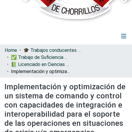
(current)
Log In
Communities & Collections
Home
🎓 Trabajos conducentes a grados y títulos
All of DSpace
✅ Trabajo de Suficiencia Profesional
Statistics
📗 Licenciado en Ciencias Militares con Mención en Ingeniería
Implementación y optimización de un sistema de comando y control con capacidades de integración e interoperabilidad para el soporte de las operaciones en situaciones de crisis y/o emergencias nacionales
Implementación y optimización de
un sistema de comando y control
con capacidades de integración e
interoperabilidad para el soporte
de las operaciones en situaciones