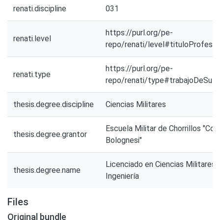
renati.discipline
031
https://purl.org/pe-
renati.level
repo/renati/level#tituloProfesio
https://purl.org/pe-
renati.type
repo/renati/type#trabajoDeSufic
thesis.degree.discipline
Ciencias Militares
Escuela Militar de Chorrillos "Co
thesis.degree.grantor
Bolognesi"
Licenciado en Ciencias Militares
thesis.degree.name
Ingeniería
Files
Original bundle