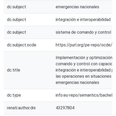
dc.subject
emergencias nacionales
dc.subject
integración e interoperabilidad
dc.subject
sistema de comando y control
dc.subject.ocde
https://purl.org/pe-repo/ocde/f
Implementación y optimización d
comando y control con capacida
dc.title
integración e interoperabilidad p
las operaciones en situaciones de
emergencias nacionales
dc.type
info:eu-repo/semantics/bachelo
renati.author.dni
43297804