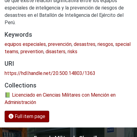
de que existe relación significativa entre los equipos
especiales de inteligencia y la prevención de riesgos de
desastres en el Batallón de Inteligencia del Ejército del
Perú.
Keywords
equipos especiales
,
prevención
,
desastres
,
riesgos
,
special
teams
,
prevention
,
disasters
,
risks
URI
https://hdl.handle.net/20.500.14803/1363
Collections
📗 Licenciado en Ciencias Militares con Mención en
Administración
Full item page