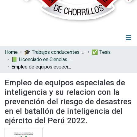
(current)
Log In
Communities & Collections
Home
🎓 Trabajos conducentes a grados y títulos
✅ Tesis
All of DSpace
📗 Licenciado en Ciencias Militares con Mención en Administración
Statistics
Empleo de equipos especiales de inteligencia y su relacion con la prevención del riesgo de desastres en el batallón de inteligencia del ejército del Perú 2022.
Empleo de equipos especiales de
inteligencia y su relacion con la
prevención del riesgo de desastres
en el batallón de inteligencia del
ejército del Perú 2022.