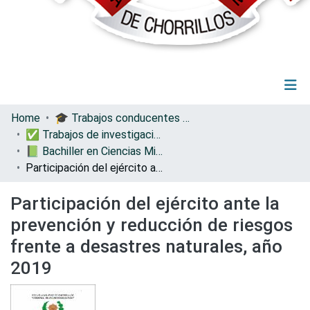
(current)
Log In
Communities & Collections
Home
🎓 Trabajos conducentes a grados y títulos
All of DSpace
✅ Trabajos de investigación
Statistics
📗 Bachiller en Ciencias Militares
Participación del ejército ante la prevención y reducción de riesgos frente a desastres naturales, año 2019
Participación del ejército ante la
prevención y reducción de riesgos
frente a desastres naturales, año
2019