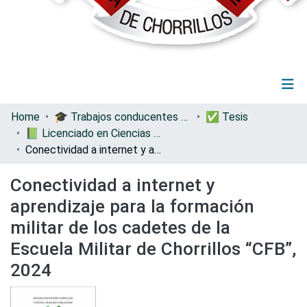
(current)
Log In
Communities & Collections
Home
🎓 Trabajos conducentes a grados y títulos
✅ Tesis
All of DSpace
📗 Licenciado en Ciencias Militares con Mención en Ingeniería
Statistics
Conectividad a internet y aprendizaje para la formación militar de los cadetes de la Escuela Militar de Chorrillos “CFB”, 2024
Conectividad a internet y
aprendizaje para la formación
militar de los cadetes de la
Escuela Militar de Chorrillos “CFB”,
2024